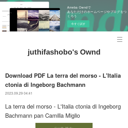
Ameba Owndで
あなただけのホームページやブログをつ
くろう
今すぐ試す
juthifashobo's Ownd
Download PDF La terra del morso - L'Italia
ctonia di Ingeborg Bachmann
2023.09.29 04:41
La terra del morso - L'Italia ctonia di Ingeborg
Bachmann pan Camilla Miglio