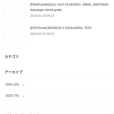
[Pdf/ePub/Mobi] EL HIJO OLVIDADO - MIKEL SANTIAGO
descargar ebook gratis
2024.02.29 09:23
[PDF/Kindle] MOSSOS D´ESQUADRA. TEST
2024.02.29 09:22
カテゴリ
アーカイブ
2024
(
25
)
(
3
)
2023
(
75
)
(
18
)
(
24
)