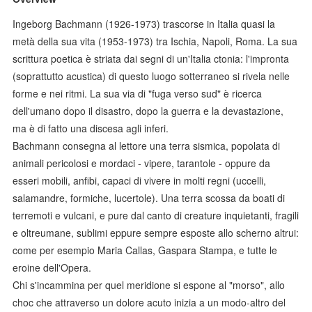
Ingeborg Bachmann (1926-1973) trascorse in Italia quasi la
metà della sua vita (1953-1973) tra Ischia, Napoli, Roma. La sua
scrittura poetica è striata dai segni di un'Italia ctonia: l'impronta
(soprattutto acustica) di questo luogo sotterraneo si rivela nelle
forme e nei ritmi. La sua via di "fuga verso sud" è ricerca
dell'umano dopo il disastro, dopo la guerra e la devastazione,
ma è di fatto una discesa agli inferi.
Bachmann consegna al lettore una terra sismica, popolata di
animali pericolosi e mordaci - vipere, tarantole - oppure da
esseri mobili, anfibi, capaci di vivere in molti regni (uccelli,
salamandre, formiche, lucertole). Una terra scossa da boati di
terremoti e vulcani, e pure dal canto di creature inquietanti, fragili
e oltreumane, sublimi eppure sempre esposte allo scherno altrui:
come per esempio Maria Callas, Gaspara Stampa, e tutte le
eroine dell'Opera.
Chi s'incammina per quel meridione si espone al "morso", allo
choc che attraverso un dolore acuto inizia a un modo-altro del