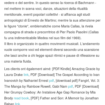
vedere e del sentire. In questo senso la ricerca di Bachmann -
nel mettere in scena voci, danze, situazioni della ritualità
meridionale, eventi popolari collettivi - si affianca agli studi
antropologici di Ernesto de Martino; mentre la sua attenzione per
le figure "ctonie", emblematiche come Maria Callas, la rivela
compagna di strada e precorritrice di Pier Paolo Pasolini (Callas
fu una indimenticabile Medea nel suo film del 1969).
Il libro è organizzato in quattro movimenti musicali. L'andamento
vuole comporre voci ed elementi diversi secondo una scansione
che lasci anche a chi legge spazi ritmici e pause di riflessione su
una materia fluida.
Les clients ont également aimé: [PDF/Kindle] Amazing Gracie by
Laura Drake
link
, PDF [Download] The Gospel According to Ivan
Ivanovich by Nathaniel Ernest
pdf
, [download pdf] Fangirl, Vol. 3:
The Manga by Rainbow Rowell, Gabi Nam
pdf
, PDF [Download]
Her Grumpy Cowboy: An Instalove Age Gap Romance by Mia
Brody
read book
, [PDF] Father and Son: A Memoir by Jonathan
Raban
link
,